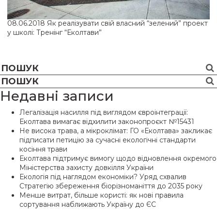
08.06.2018
Як реалізувати свій власний “зелений” проект
у школі: Тренінг “Еколтави”
Недавні записи
Легалізація насилля під виглядом євроінтеграції:
Еколтава вимагає відхилити законопроєкт №15431
Не висока трава, а мікроклімат: ГО «Еколтава» закликає
підписати петицію за сучасні екологічні стандарти
косіння трави
Еколтава підтримує вимогу щодо відновлення окремого
Міністерства захисту довкілля України
Екологія під наглядом економіки? Уряд схвалив
Стратегію збереження біорізноманіття до 2035 року
Менше витрат, більше користі: як нові правила
сортування наближають Україну до ЄС