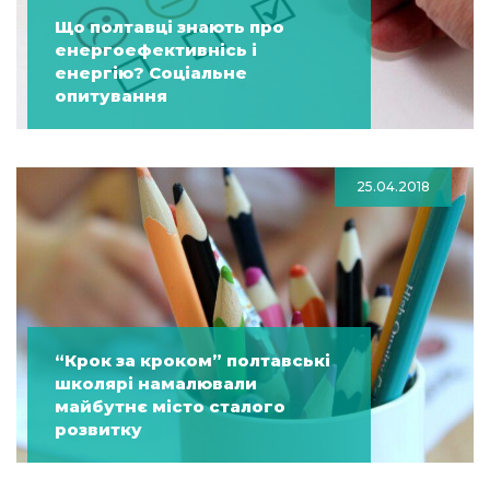
Що полтавці знають про
енергоефективнісь і
енергію? Соціальне
опитування
25.04.2018
“Крок за кроком” полтавські
школярі намалювали
майбутнє місто сталого
розвитку