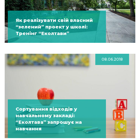
Як реалізувати свій власний
“зелений” проект у школі:
Тренінг “Еколтави”
08.06.2018
Сортування відходів у
навчальному закладі:
“Еколтава” запрошує на
навчання