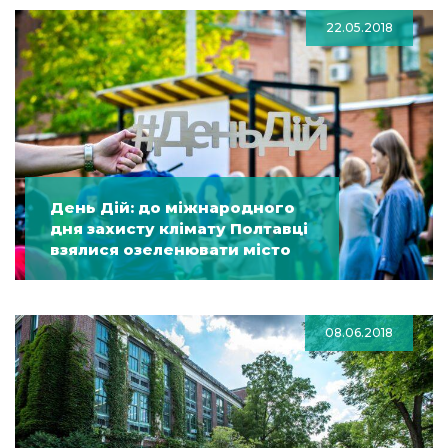
22.05.2018
День Дій: до міжнародного
дня захисту клімату Полтавці
взялися озеленювати місто
08.06.2018