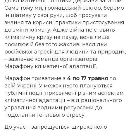
до кліматичної політики держави загалом.
Саме тому ми, громадський сектор, беремо
ініціативу у свої руки, щоб просувати
знання та корисні практики пристосування
до зміни клімату. Адже війна не ставить
кліматичну кризу на паузу, вона лише
посилює й без того жахливі наслідки
російської агресії для людини та природи»,
– зазначає команда організаторів
Марафону кліматичної адаптації.
Марафон триватиме з
4 по 17 травня
по
всій Україні. У межах нього плануються
публічні події, присвячені різним аспектам
кліматичної адаптації – від раціонального
управління водними ресурсами до
подолання теплового стресу.
До участі запрошується широке коло