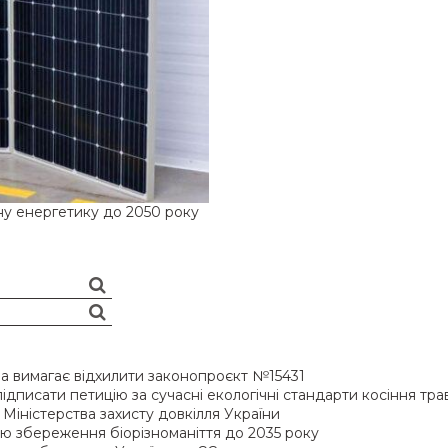
ну енергетику до 2050 року
ава вимагає відхилити законопроєкт №15431
підписати петицію за сучасні екологічні стандарти косіння тра
Міністерства захисту довкілля України
ію збереження біорізноманіття до 2035 року