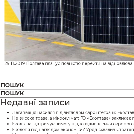
29.11.2019
Полтава планує повністю перейти на відновлюва
Недавні записи
Легалізація насилля під виглядом євроінтеграції: Еколт
Не висока трава, а мікроклімат: ГО «Еколтава» закликає 
Еколтава підтримує вимогу щодо відновлення окремого 
Екологія під наглядом економіки? Уряд схвалив Стратег