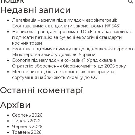
Недавні записи
Легалізація насилля під виглядом євроінтеграції:
Еколтава вимагає відхилити законопроєкт №15431
Не висока трава, а мікроклімат: ГО «Еколтава» закликає
підписати петицію за сучасні екологічні стандарти
косіння трави
Еколтава підтримує вимогу щодо відновлення окремого
Міністерства захисту довкілля України
Екологія під наглядом економіки? Уряд схвалив
Стратегію збереження біорізноманіття до 2035 року
Менше витрат, більше користі: як нові правила
сортування наближають Україну до ЄС
Останні коментарі
Архіви
Серпень 2026
Липень 2026
Червень 2026
Травень 2026