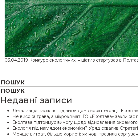
03.04.2019
Конкурс екологічних ініціатив стартував в Полтав
Недавні записи
Легалізація насилля під виглядом євроінтеграції: Еколт
Не висока трава, а мікроклімат: ГО «Еколтава» закликає 
Еколтава підтримує вимогу щодо відновлення окремого 
Екологія під наглядом економіки? Уряд схвалив Стратег
Менше витрат, більше користі: як нові правила сортув