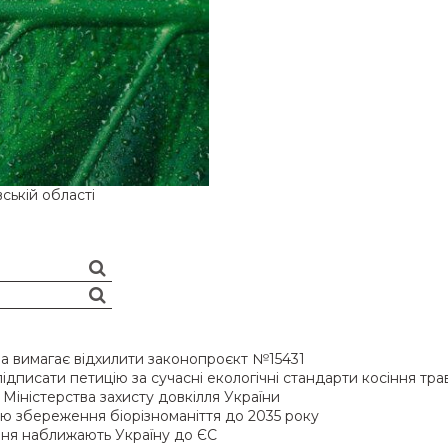
ській області
ава вимагає відхилити законопроєкт №15431
підписати петицію за сучасні екологічні стандарти косіння тра
Міністерства захисту довкілля України
ію збереження біорізноманіття до 2035 року
ання наближають Україну до ЄС