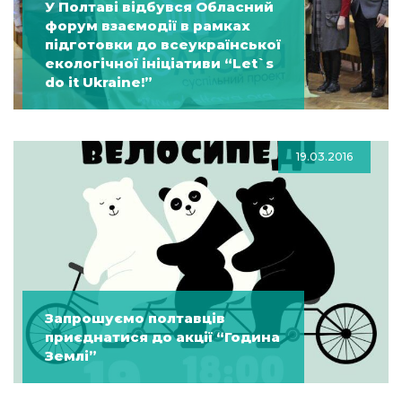
У Полтаві відбувся Обласний
форум взаємодії в рамках
підготовки до всеукраїнської
екологічної ініціативи “Let`s
do it Ukraine!”
19.03.2016
Запрошуємо полтавців
приєднатися до акції “Година
Землі”