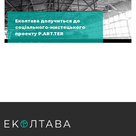
Еколтава долучиться до
соціального-мистецького
проекту P.ART.TER