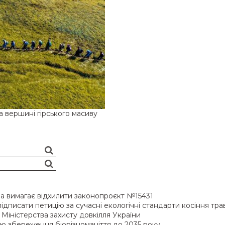
на вершині гірського масиву
ава вимагає відхилити законопроєкт №15431
підписати петицію за сучасні екологічні стандарти косіння тра
Міністерства захисту довкілля України
ію збереження біорізноманіття до 2035 року