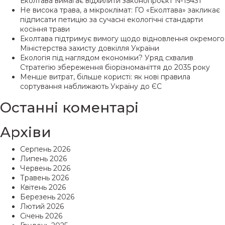
Еколтава вимагає відхилити законопроєкт №15431
Не висока трава, а мікроклімат: ГО «Еколтава» закликає
підписати петицію за сучасні екологічні стандарти
косіння трави
Еколтава підтримує вимогу щодо відновлення окремого
Міністерства захисту довкілля України
Екологія під наглядом економіки? Уряд схвалив
Стратегію збереження біорізноманіття до 2035 року
Менше витрат, більше користі: як нові правила
сортування наближають Україну до ЄС
Останні коментарі
Архіви
Серпень 2026
Липень 2026
Червень 2026
Травень 2026
Квітень 2026
Березень 2026
Лютий 2026
Січень 2026