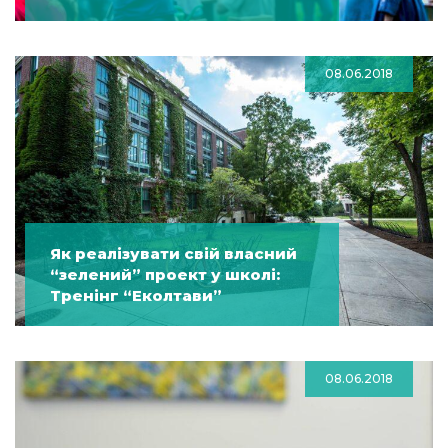
08.06.2018
Як реалізувати свій власний
“зелений” проект у школі:
Тренінг “Еколтави”
08.06.2018