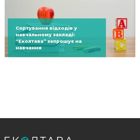
Сортування відходів у
навчальному закладі:
“Еколтава” запрошує на
навчання