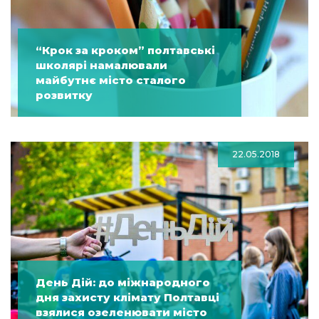
“Крок за кроком” полтавські
школярі намалювали
майбутнє місто сталого
розвитку
22.05.2018
День Дій: до міжнародного
дня захисту клімату Полтавці
взялися озеленювати місто