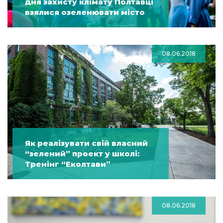
дня захисту клімату Полтавці
взялися озеленювати місто
08.06.2018
Як реалізувати свій власний
“зелений” проект у школі:
Тренінг “Еколтави”
08.06.2018