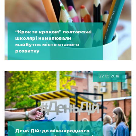
“Крок за кроком” полтавські
школярі намалювали
майбутнє місто сталого
розвитку
22.05.2018
День Дій: до міжнародного