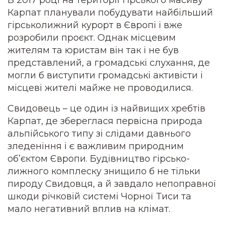
В 2017 році на території гірського масиву
Карпат планували побудувати найбільший
гірськолижний курорт в Європі і вже
розробили проєкт. Однак місцевим
жителям та юристам він так і не був
представлений, а громадські слухання, де
могли б виступити громадські активісти і
місцеві жителі майже не проводилися.
Свидовець – це один із найвищих хребтів
Карпат, де збереглася первісна природа
альпійського типу зі слідами давнього
зледеніння і є важливим природним
об’єктом Європи. Будівництво гірсько-
лижного комплеску знищило б не тільки
пироду Свидовця, а й завдало непоправної
шкоди річковій системі Чорної Тиси та
мало негативний вплив на клімат.