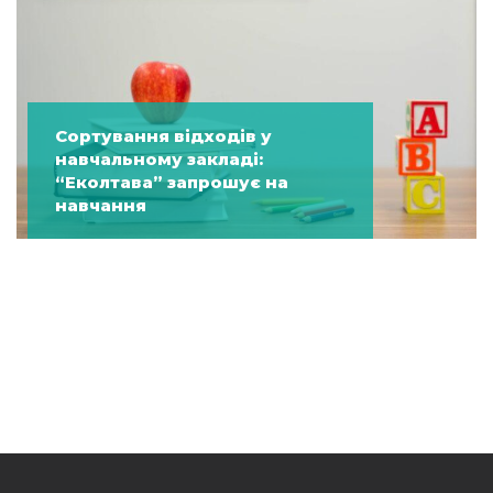
Сортування відходів у
навчальному закладі:
“Еколтава” запрошує на
навчання