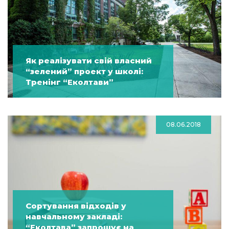
Як реалізувати свій власний
“зелений” проект у школі:
Тренінг “Еколтави”
08.06.2018
Сортування відходів у
навчальному закладі:
“Еколтава” запрошує на