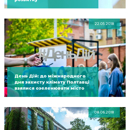
22.05.2018
День Дій: до міжнародного
дня захисту клімату Полтавці
взялися озеленювати місто
08.06.2018