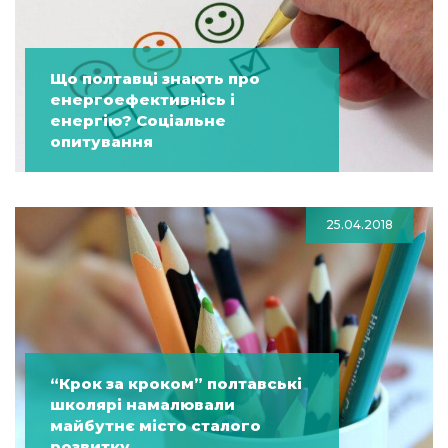
Що полтавці знають про
енергоефективнісь і
енергію? Соціальне
опитування
25.04.2018
“Крок за кроком” полтавські
школярі намалювали
майбутнє місто сталого
розвитку