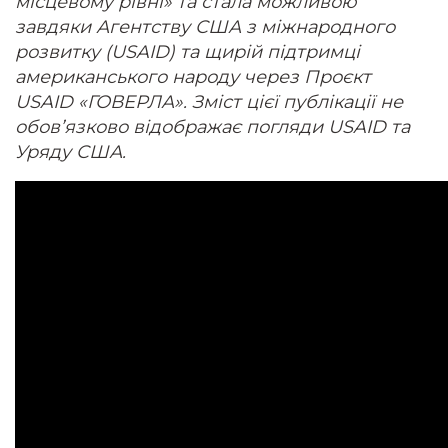
місцевому рівні» та стала можливою
завдяки Агентству США з міжнародного
розвитку (USAID) та щирій підтримці
американського народу через Проєкт
USAID «ГОВЕРЛА». Зміст цієї публікації не
обов’язково відображає погляди USAID та
Уряду США.