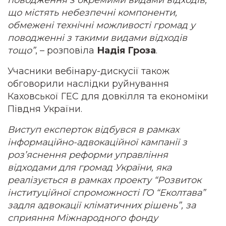
поводження з окремими видами відходів,
що містять небезпечні компоненти,
обмежені технічні можливості громад у
поводженні з такими видами відходів
тощо”
, – розповіла
Надія Гроза
.
Учасники вебінару-дискусії також
обговорили наслідки руйнування
Каховської ГЕС для довкілля та економіки
Півдня України.
Виступ експерток відбувся в рамках
інформаційно-адвокаційної кампанії з
роз’яснення реформи управління
відходами для громад України, яка
реалізується в рамках проекту “Розвиток
інституційної спроможності ГО “Еколтава”
задля адвокації кліматичних рішень”, за
сприяння Міжнародного фонду