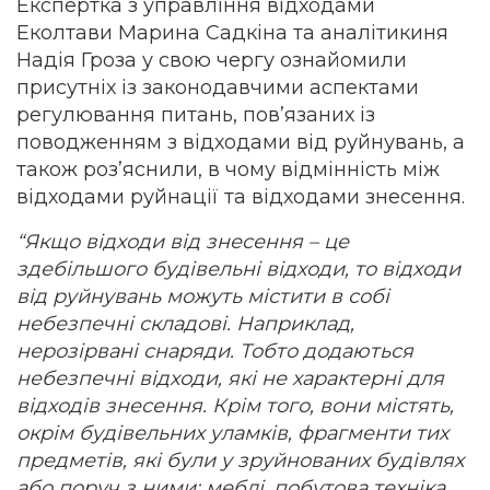
Експертка з управління відходами
Еколтави Марина Садкіна та аналітикиня
Надія Гроза у свою чергу ознайомили
присутніх із законодавчими аспектами
регулювання питань, пов’язаних із
поводженням з відходами від руйнувань, а
також роз’яснили, в чому відмінність між
відходами руйнації та відходами знесення.
“Якщо відходи від знесення – це
здебільшого будівельні відходи, то відходи
від руйнувань можуть містити в собі
небезпечні складові. Наприклад,
нерозірвані снаряди. Тобто додаються
небезпечні відходи, які не характерні для
відходів знесення. Крім того, вони містять,
окрім будівельних уламків, фрагменти тих
предметів, які були у зруйнованих будівлях
або поруч з ними: меблі, побутова техніка,