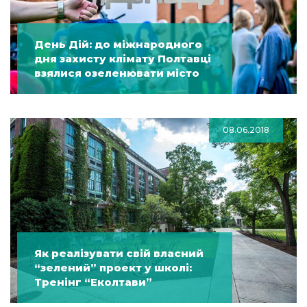
День Дій: до міжнародного
дня захисту клімату Полтавці
взялися озеленювати місто
08.06.2018
Як реалізувати свій власний
“зелений” проект у школі:
Тренінг “Еколтави”