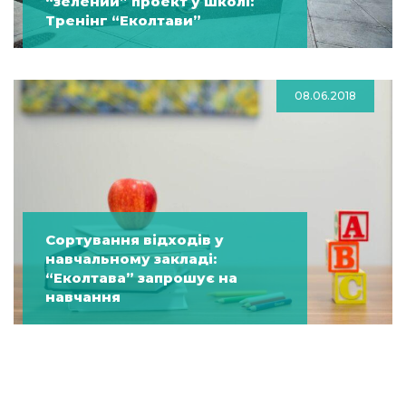
“зелений” проект у школі:
Тренінг “Еколтави”
08.06.2018
Сортування відходів у
навчальному закладі:
“Еколтава” запрошує на
навчання