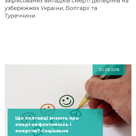
зафіксованих випадків смерті дельфінів на
узбережжях України, Болгарії та
Туреччини.
20.08.2016
Що полтавці знають про
енергоефективнісь і
енергію? Соціальне