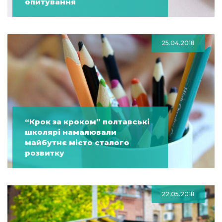
опитування
25.04.2018
“Крок за кроком” полтавські
школярі намалювали
майбутнє місто сталого
розвитку
22.05.2018