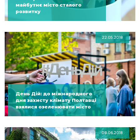
майбутнє місто сталого
розвитку
22.05.2018
День Дій: до міжнародного
дня захисту клімату Полтавці
взялися озеленювати місто
08.06.2018