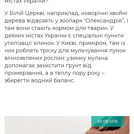
містах України?
У Білій Церкві, наприклад, новорічні хвойні
дерева відвозять у зоопарк “Олександрія”, і
там вони стають кормом для тварин. У
деяких містах України є спеціальні пункти
утилізації ялинок. У Києві, приміром, там із
них роблять тріску для мульчування лунок
вічнозелених рослин: узимку мульча
допомагає захистити ґрунт від
промерзання, а в теплу пору року –
зберегти водний баланс.
20.08.2016