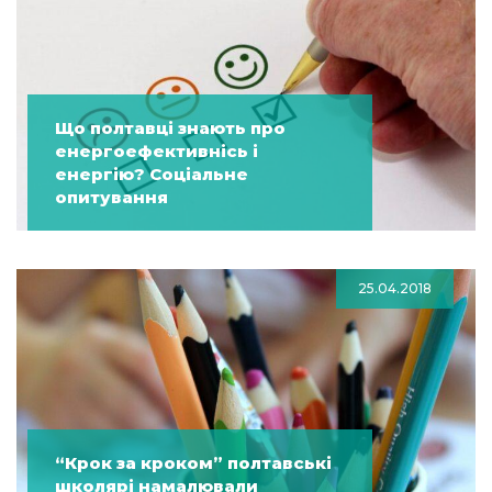
Що полтавці знають про
енергоефективнісь і
енергію? Соціальне
опитування
25.04.2018
“Крок за кроком” полтавські
школярі намалювали