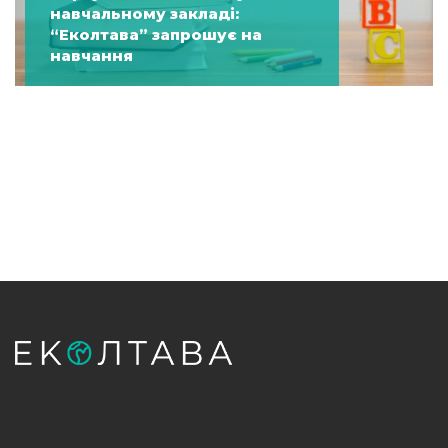
навчальному закладі:
“Еколтава” запрошує на
навчання