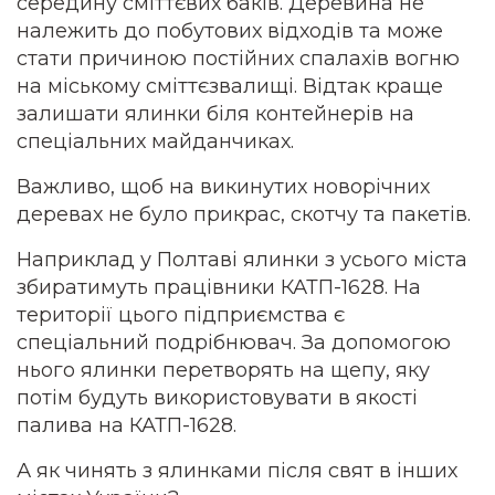
середину сміттєвих баків.
Деревина не
належить до побутових відходів та може
стати причиною постійних спалахів вогню
на міському сміттєзвалищі. Відтак краще
залишати ялинки біля контейнерів на
спеціальних майданчиках.
Важливо, щоб на викинутих новорічних
деревах не було прикрас, скотчу та пакетів.
Наприклад у Полтаві ялинки з усього міста
збиратимуть працівники КАТП-1628. На
території цього підприємства є
спеціальний подрібнювач. За допомогою
нього ялинки перетворять на щепу, яку
потім будуть використовувати в якості
палива на КАТП-1628.
А як чинять з ялинками після свят в інших