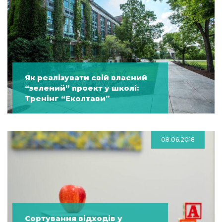
Як реалізувати свій власний
“зелений” проект у школі:
Тренінг “Еколтави”
08.06.2018
Сортування відходів у