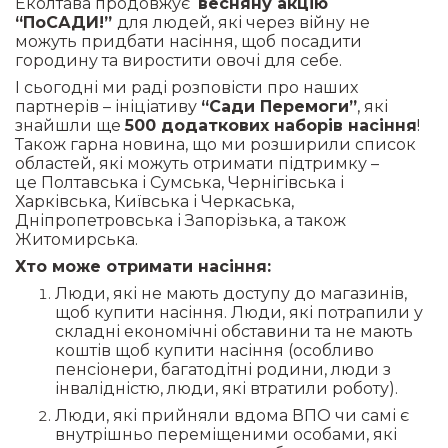
Еколтава продовжує
весняну акцію
“ПоСАДИ!”
для людей, які через війну не
можуть придбати насіння, щоб посадити
городину та виростити овочі для себе.
І сьогодні ми раді розповісти про наших
партнерів – ініціативу
“Сади Перемоги”
, які
знайшли ще
500 додаткових наборів насіння
!
Також гарна новина, що ми розширили список
областей, які можуть отримати підтримку –
це
Полтавська і Сумська, Чернігівська і
Харківська, Київська і Черкаська,
Дніпропетровська і Запорізька, а також
Житомирська.
Хто може отримати насіння:
Люди, які не мають доступу до магазинів,
щоб купити насіння. Люди, які потрапили у
складні економічні обставини та не мають
коштів щоб купити насіння (особливо
пенсіонери, багатодітні родини, люди з
інвалідністю, люди, які втратили роботу).
Люди, які прийняли вдома ВПО чи самі є
внутрішньо переміщеними особами, які