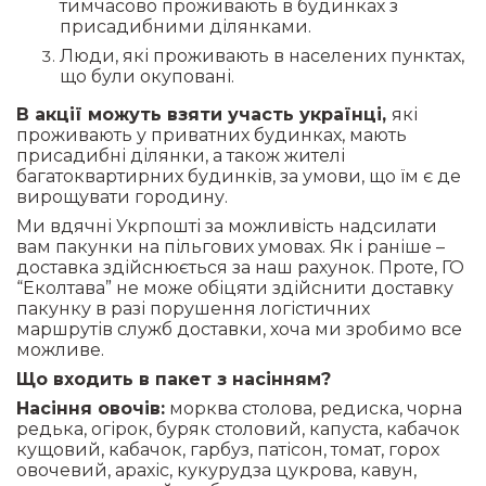
тимчасово проживають в будинках з
присадибними ділянками.
Люди, які проживають в населених пунктах,
що були окуповані.
В акції можуть взяти участь українці,
які
проживають у приватних будинках, мають
присадибні ділянки, а також жителі
багатоквартирних будинків, за умови, що їм є де
вирощувати городину.
Ми вдячні Укрпошті за можливість надсилати
вам пакунки на пільгових умовах. Як і раніше –
доставка здійснюється за наш рахунок. Проте, ГО
“Еколтава” не може обіцяти здійснити доставку
пакунку в разі порушення логістичних
маршрутів служб доставки, хоча ми зробимо все
можливе.
Що входить в пакет з насінням?
Насіння овочів:
морква столова, редиска, чорна
редька, огірок, буряк столовий, капуста, кабачок
кущовий, кабачок, гарбуз, патісон, томат, горох
овочевий, арахіс, кукурудза цукрова, кавун,