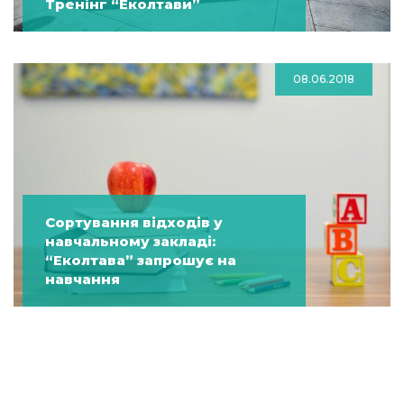
Тренінг “Еколтави”
08.06.2018
Сортування відходів у
навчальному закладі:
“Еколтава” запрошує на
навчання