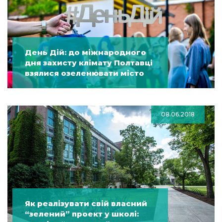
День Дій: до міжнародного
дня захисту клімату Полтавці
взялися озеленювати місто
08.06.2018
Як реалізувати свій власний
“зелений” проект у школі: