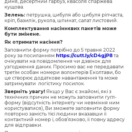
диня, десертний гарбуз, квасоля спаржева
кущова.
Зелень:
петрушка, цибуля або цибуля ріпчаста,
кріп, базилік, рукола, шпинат, салат листовий.
Комплектування насіннєвих пакетів може
бути змінене.
Як отримати насіння?
Заповнити форму потрібно до 5 травня 2022
року за посиланням
https://cutt.ly/cD4gjP8
та
очікувати на повідомлення чи дзвінок для
узгодження даних. Просимо вас не передавати
третім особам номери волонтерів Еколтави, бо
це створює додаткове навантаження та може
затримувати логістику посилок.
Зверніть увагу!
Якщо у Вас є знайомі, які з
технічних причин не можуть заповнити гугл-
форму (відсутність інтернету чи невміння ним
користуватися), Ви зможете заповнити форму
повторно замість тієї людини вказавши її
контактний номер і, обов’язково, її повну адресу
для відправки.