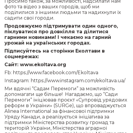
Просимо також, за можливості, надсилати нам
фото та відео з ваших городів, щоб ми
поділилися з іншими людьми та надихнули їх
садити свої городи.
Продовжуємо підтримувати один одного,
піклуватися про довкілля та ділитися
гарними новинами! І чекаємо на гарний
урожай на українських городах.
Підписуйтесь на сторінки Еколтави в
соцмережах:
Сайт:
www.ekoltava.org
Fb:
https://www.facebook.com/Ekoltava
Instagram:
https://www.instagram.com/ekoltava.ua/
Ми вдячні “Садам Перемоги” за можливість
допомагати ще більше! Нагадаємо, що “Сади
Перемоги” ініціював проєкт «Супровід урядових
реформ в України» (SURGe), що впроваджується
Alinea International за фінансової підтримки
Уряду Канади, а реалізується ініціатива за
підтримки Міністерства розвитку громад та
територій України, Міністерства аграрної