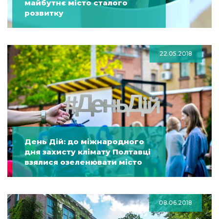
майбутнє місто сталого
розвитку
22.05.2018
День Дій: до міжнародного
дня захисту клімату Полтавці
взялися озеленювати місто
08.06.2018