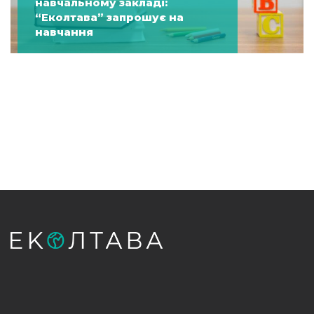
навчальному закладі:
“Еколтава” запрошує на
навчання