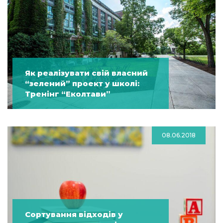
Як реалізувати свій власний
“зелений” проект у школі:
Тренінг “Еколтави”
08.06.2018
Сортування відходів у