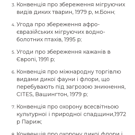
Конвенція про збереження мігруючих
видів диких тварин, 1979 р, м.Бонн;
Угода про збереження афро-
євразійських мігруючих водно-
болотних птахів, 1995 р;
Угоди про збереження кажанів в
Європі, 1991 р;
Конвенція про міжнародну торгівлю
видами дикої фауни і флори, що
перебувають під загрозою зникнення,
CITES, Вашингтон, 1979 р;
Конвенція про охорону всесвітньою
культурної і природної спадщини,1972
р Париж;
Конвенція про охорону дикої флори і