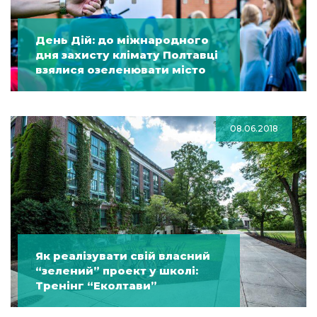
День Дій: до міжнародного
дня захисту клімату Полтавці
взялися озеленювати місто
08.06.2018
Як реалізувати свій власний
“зелений” проект у школі:
Тренінг “Еколтави”