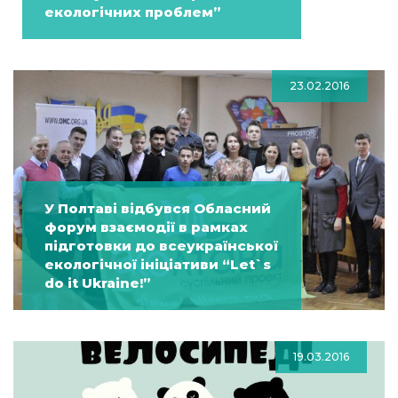
екологічних проблем”
23.02.2016
У Полтаві відбувся Обласний
форум взаємодії в рамках
підготовки до всеукраїнської
екологічної ініціативи “Let`s
do it Ukraine!”
19.03.2016