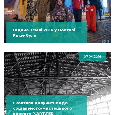
Година Землі 2016 у Полтаві.
Як це було
07.04.2016
Еколтава долучиться до
соціального-мистецького
проекту P.ART.TER