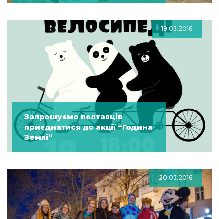
19.03.2016
Запрошуємо полтавців
приєднатися до акції “Година
Землі”
20.03.2016