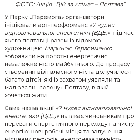
ФОТО: Акція “Дій за клімат – Полтава”
У Парку «Перемога» організатори
ініціювали арт-перформанс
«7 чудес
відновлювальної енергетики (ВДЕ)»
, під час
якого полтавці разом із відомою
художницею
Мариною Герасименко
зобразили на полотні енергетично
незалежне місто майбутнього. До процесу
створення візії власного міста долучилося
багато дітей, які із захватом уявляли та
малювали «зелену» Полтаву, в якій
хочеться жити.
Сама назва акції
«7 чудес відновлювальної
енергетики (ВДЕ)»
натякає чиновникам про
переваги енергетичного переходу на чисту
енергію: нові робочі місця та залучення
місцевих ресурсів, енергонезалежність,