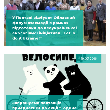
У Полтаві відбувся Обласний
форум взаємодії в рамках
підготовки до всеукраїнської
екологічної ініціативи “Let`s
do it Ukraine!”
19.03.2016
Запрошуємо полтавців
приєднатися до акції “Година