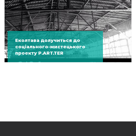
Еколтава долучиться до
соціального-мистецького
проекту P.ART.TER