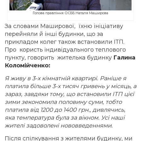
Голова правління ОСББ Наталя Маширова
За словами Маширової, їхню ініціативу
перейняли й інші будинки, що за
прикладом колег також встановили ІТП.
Про користь індивідуального теплового
пункту, говорить жителька будинку
Галина
Коломійченко:
Я живу в 3-х кімнатній квартирі. Раніше я
платила більше 3-х тисяч гривень у місяць, а
зараз, завдяки тому, що встановили ІТП цієї
зими зекономила половину суми, тобто
платила від 1200 до 1400 грн., дивлячись,
яка температура була за вікном. Усі наші
жителі задоволені нововведеннями.
Після спілкування з жителями будинку, ми