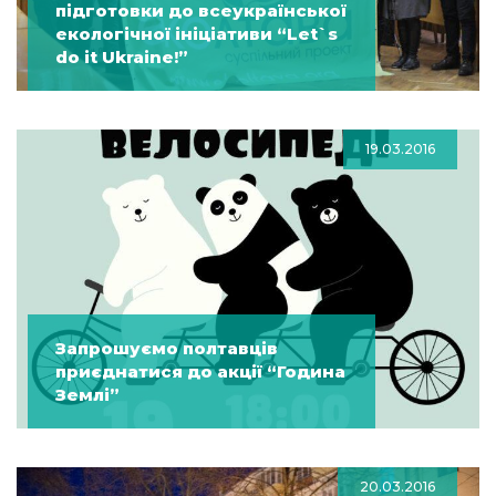
підготовки до всеукраїнської
екологічної ініціативи “Let`s
do it Ukraine!”
19.03.2016
Запрошуємо полтавців
приєднатися до акції “Година
Землі”
20.03.2016