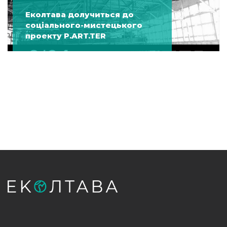
Еколтава долучиться до
соціального-мистецького
проекту P.ART.TER