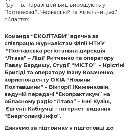
ґрунтів. Наразі цей вид вирощують у
Полтавській, Черкаській та Хмельницькій
областях.
Команда “ЕКОЛТАВИ” вдячна за
співпрацю журналістам Філії НТКУ
“Полтавська регіогальна дирекція
“
Лтава
” – Лідії Ритченко та оператору
Павлу Бардишу,
Студії “МІСТО”
– Крістіні
Бригіді та оператору Івану Козаченко,
кориспонденту ОКІА “
Новини
Полтавщини”
– Вікторії Жиженковій,
ведучій передачі “Екопрактикум” на
обласному радіо “Лтава” – Інні Куліш,
Євгенії Каблучці – інтернет-видання
“
Енерголайф.інфо
”.
Дякуємо за підтримку у підготовці до