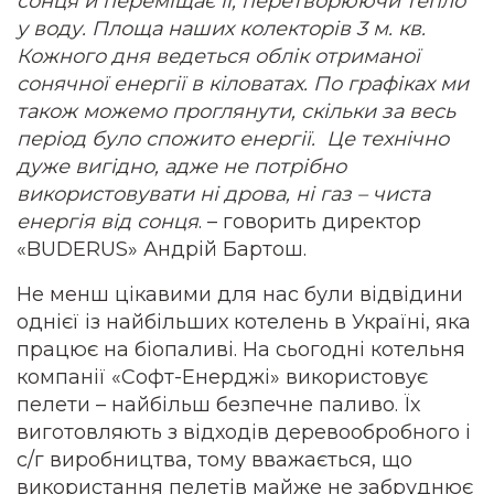
сонця й переміщає її, перетворюючи тепло
у воду. Площа наших колекторів 3 м. кв.
Кожного дня ведеться облік отриманої
сонячної енергії в кіловатах. По графіках ми
також можемо проглянути, скільки за весь
період було спожито енергії. Це технічно
дуже вигідно, адже не потрібно
використовувати ні дрова, ні газ – чиста
енергія від сонця
. – говорить директор
«BUDERUS»
Андрій Бартош.
Не менш цікавими для нас були відвідини
однієї із найбільших котелень в Україні, яка
працює на біопаливі. На сьогодні котельня
компанії «Софт-Енерджі»
використовує
пелети – найбільш безпечне паливо. Їх
виготовляють з відходів деревообробного і
с/г виробництва, тому вважається, що
використання пелетів майже не забруднює